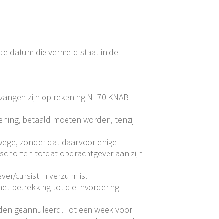
de datum die vermeld staat in de
ntvangen zijn op rekening NL70 KNAB
kening, betaald moeten worden, tenzij
swege, zonder dat daarvoor enige
 schorten totdat opdrachtgever aan zijn
r/cursist in verzuim is.
met betrekking tot die invordering
den geannuleerd. Tot een week voor