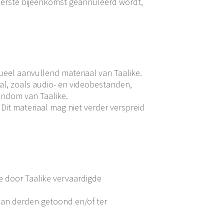
eerste bijeenkomst geannuleerd wordt,
ueel aanvullend materiaal van Taalike.
al, zoals audio- en videobestanden,
endom van Taalike.
Dit materiaal mag niet verder verspreid
le door Taalike vervaardigde
aan derden getoond en/of ter