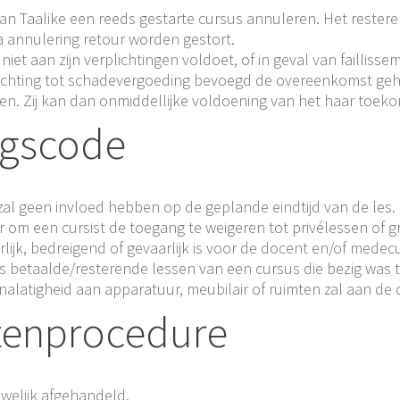
n Taalike een reeds gestarte cursus annuleren. Het restere
a annulering retour worden gestort.
niet aan zijn verplichtingen voldoet, of in geval van failliss
ichting tot schadevergoeding bevoegd de overeenkomst gehe
ten. Zij kan dan onmiddellijke voldoening van het haar toe
ragscode
zal geen invloed hebben op de geplande eindtijd van de les.
r om een cursist de toegang te weigeren tot privélessen of 
lijk, bedreigend of gevaarlijk is voor de docent en/of medecur
betaalde/resterende lessen van een cursus die bezig was ti
latigheid aan apparatuur, meubilair of ruimten zal aan de 
htenprocedure
uwelijk afgehandeld.