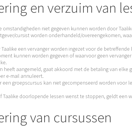
lering en verzuim van l
e omstandigheden niet gegeven kunnen worden door Taalike,
chtgever/cursist worden onderhandeld/overeengekomen, waarbi
r Taalike een vervanger worden ingezet voor de betreffende l
 moment kunnen worden gegeven of waarvoor geen vervanger w
ke.
en heeft aangemeld, gaat akkoord met de betaling van elke gep
per e-mail annuleert.
oor een groepscursus kan niet gecompenseerd worden voor les
f Taalike doorlopende lessen wenst te stoppen, geldt een wed
lering van cursussen