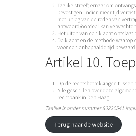
Taalike streeft ernaar om ontvang
bevestigen. Indien meer tijd verei
met uitleg van de reden van vertragi
antwoord/oordeel kan verwachten
Het uiten van een klacht ontslaat d
De klacht en de methode waarop de
voor een onbepaalde tijd bewaard
Artikel 10. Toep
Op de rechtsbetrekkingen tussen d
Alle geschillen over deze algeme
rechtbank in Den Haag.
Taalike is onder nummer 80220541 inge
Terug naar de website