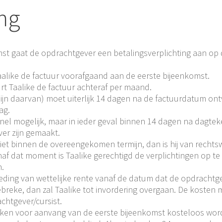
ing
st gaat de opdrachtgever een betalingsverplichting aan op 
alike de factuur voorafgaand aan de eerste bijeenkomst.
rt Taalike de factuur achteraf per maand.
mijn daarvan) moet uiterlijk 14 dagen na de factuurdatum o
ag.
o snel mogelijk, maar in ieder geval binnen 14 dagen na dagte
ver zijn gemaakt.
niet binnen de overeengekomen termijn, dan is hij van recht
naf dat moment is Taalike gerechtigd de verplichtingen op te
n.
ing van wettelijke rente vanaf de datum dat de opdrachtgeve
gebreke, dan zal Taalike tot invordering overgaan. De kosten 
chtgever/cursist.
ken voor aanvang van de eerste bijeenkomst kosteloos wor