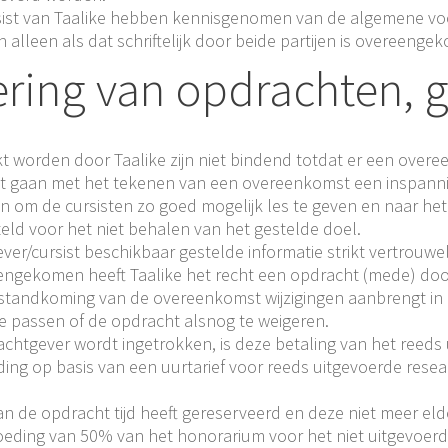
rsist van Taalike hebben kennisgenomen van de algemene v
alleen als dat schriftelijk door beide partijen is overeenge
voering van opdrachten
kt worden door Taalike zijn niet bindend totdat er een over
st gaan met het tekenen van een overeenkomst een inspanning
n om de cursisten zo goed mogelijk les te geven en naar het
eld voor het niet behalen van het gestelde doel.
ever/cursist beschikbaar gestelde informatie strikt vertrouwe
reengekomen heeft Taalike het recht een opdracht (mede) doo
standkoming van de overeenkomst wijzigingen aanbrengt in d
te passen of de opdracht alsnog te weigeren.
chtgever wordt ingetrokken, is deze betaling van het reeds
ing op basis van een uurtarief voor reeds uitgevoerde res
van de opdracht tijd heeft gereserveerd en deze niet meer el
eding van 50% van het honorarium voor het niet uitgevoerd