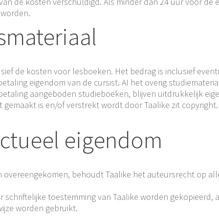
an de kosten verschuldigd. Als minder dan 24 uur voor de 
d worden.
usmateriaal
sief de kosten voor lesboeken. Het bedrag is inclusief event
taling eigendom van de cursist. AI het overig studiemateria
etaling aangeboden studieboeken, blijven uitdrukkelijk eig
gemaakt is en/of verstrekt wordt door Taalike zit copyright. 
llectueel eigendom
s zijn overeengekomen, behoudt Taalike het auteursrecht op al
 schriftelijke toestemming van Taalike worden gekopieerd, 
ijze worden gebruikt.